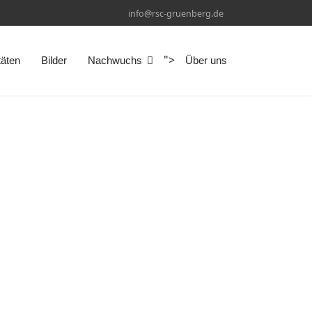
info@rsc-gruenberg.de
">
täten
Bilder
Nachwuchs
Über uns