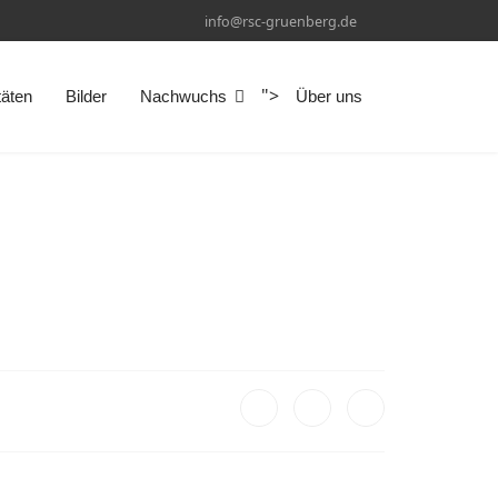
info@rsc-gruenberg.de
">
täten
Bilder
Nachwuchs
Über uns