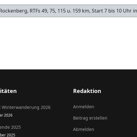
ockenberg, RTFs 49, 75, 115 u. 159 km, Start 7 bis 10 Uhr 
-23.5.
itäten
Redaktion
Anmelden
t Winterwanderung 2026
uar 2026
Beitrag erstellen
ende 2025
Abmelden
ober 2025