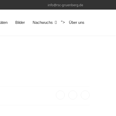
info@rsc-gruenberg.de
">
täten
Bilder
Nachwuchs
Über uns