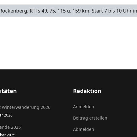
ockenberg, RTFs 49, 75, 115 u. 159 km, Start 7 bis 10 Uhr 
-23.5.
itäten
Redaktion
Anmelden
t Winterwanderung 2026
uar 2026
Beitrag erstellen
ende 2025
Abmelden
ober 2025