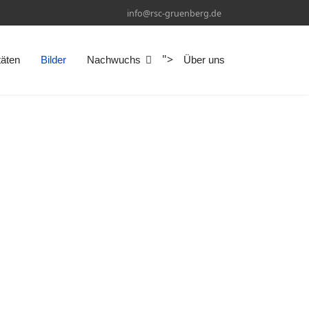
info@rsc-gruenberg.de
">
täten
Bilder
Nachwuchs
Über uns